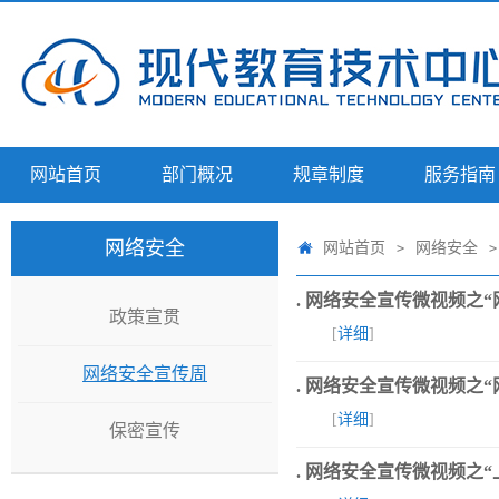
网站首页
部门概况
规章制度
服务指南
网络安全
网站首页
网络安全
>
>
. 网络安全宣传微视频之“网
政策宣贯
[
详细
]
网络安全宣传周
. 网络安全宣传微视频之“
[
详细
]
保密宣传
. 网络安全宣传微视频之“