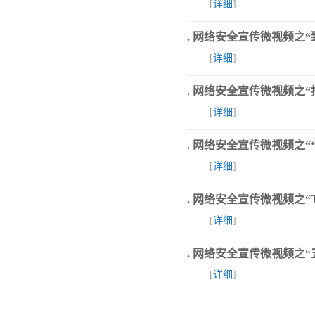
[
详细
]
. 网络安全宣传微视频之“
[
详细
]
. 网络安全宣传微视频之“
[
详细
]
. 网络安全宣传微视频之“‘
[
详细
]
. 网络安全宣传微视频之“Tr
[
详细
]
. 网络安全宣传微视频之“
[
详细
]